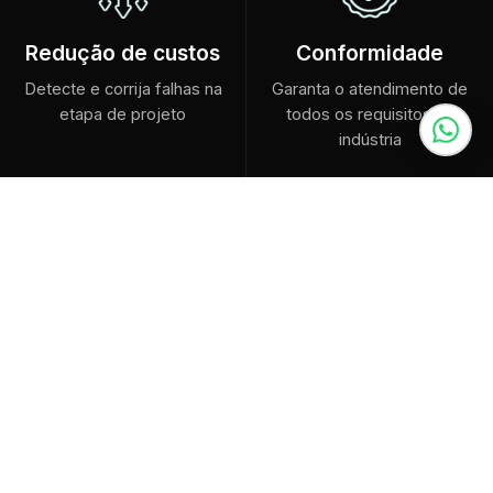
Redução de custos
Conformidade
Detecte e corrija falhas na
Garanta o atendimento de
etapa de projeto
todos os requisitos da
indústria
VISÃO
O que é o Escaneamento 3D